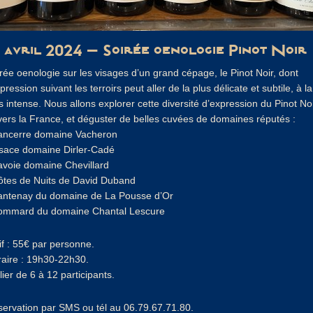
2 avril 2024 – Soirée oenologie Pinot Noir
rée oenologie sur les visages d’un grand cépage, le Pinot Noir, dont
xpression suivant les terroirs peut aller de la plus délicate et subtile, à la
s intense. Nous allons explorer cette diversité d’expression du Pinot No
vers la France, et déguster de belles cuvées de domaines réputés :
ancerre domaine Vacheron
lsace domaine Dirler-Cadé
avoie domaine Chevillard
ôtes de Nuits de David Duband
antenay du domaine de La Pousse d’Or
Pommard du domaine Chantal Lescure
if : 55€ par personne.
aire : 19h30-22h30.
lier de 6 à 12 participants.
ervation par SMS ou tél au 06.79.67.71.80.