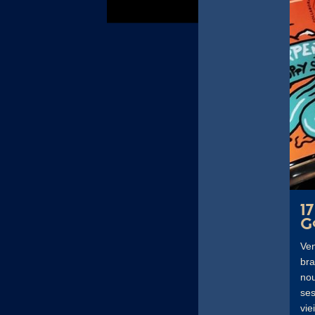
1
G
Ven
bra
nou
ses
vie