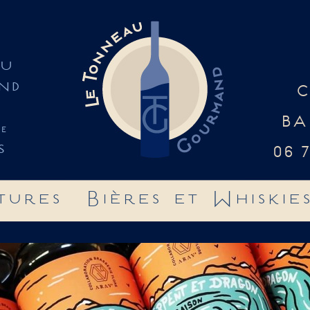
AU
ND
C
BA
re
S
06 
tures Bières et Whiskie