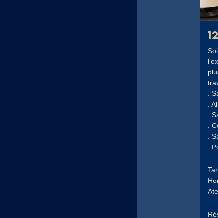
1
Soi
l’e
plu
tra
. S
. A
. S
. C
. S
. 
Tar
Hor
Ate
Rés