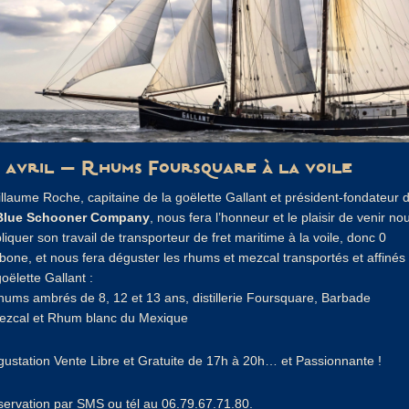
3 avril – Rhums Foursquare à la voile
llaume Roche, capitaine de la goëlette Gallant et président-fondateur 
Blue Schooner Company
, nous fera l’honneur et le plaisir de venir no
liquer son travail de transporteur de fret maritime à la voile, donc 0
bone, et nous fera déguster les rhums et mezcal transportés et affinés
goëlette Gallant :
hums ambrés de 8, 12 et 13 ans, distillerie Foursquare, Barbade
ezcal et Rhum blanc du Mexique
ustation Vente Libre et Gratuite de 17h à 20h… et Passionnante !
ervation par SMS ou tél au 06.79.67.71.80.