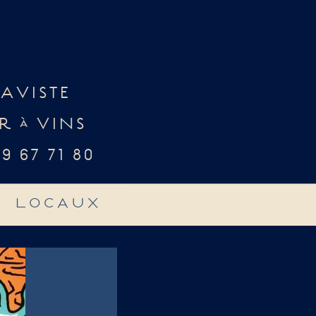
AVISTE
R à VINS
79 67 71 80
s locaux