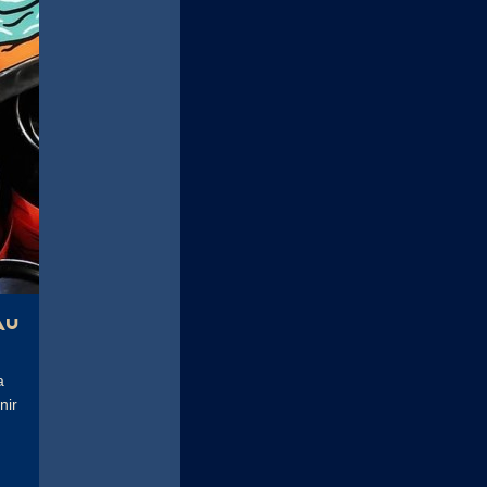
au
a
nir