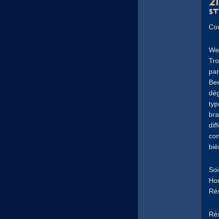
2
st
Co
Wei
Tro
par
Bee
dég
typ
bra
dif
con
biè
Soi
Hor
Rés
Rés