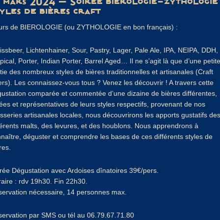
1 mars 2024 – Soirée biérologie-zythologie 
yles de bières craft
urs de BIEROLOGIE (ou ZYTHOLOGIE en bon français) :
ssbeer, Lichtenhainer, Sour, Pastry, Lager, Pale Ale, IPA, NEIPA, DDH,
pical, Porter, Indian Porter, Barrel Aged… Il ne s’agit là que d’une petit
tie des nombreux styles de bières traditionnelles et artisanales (Craft
rs). Les connaissez-vous tous ? Venez les découvrir ! A travers cette
ustation comparée et commentée d’une dizaine de bières différentes,
ées et représentatives de leurs styles respectifs, provenant de nos
sseries artisanales locales, nous découvrirons les apports gustatifs de
férents malts, des levures, et des houblons. Nous apprendrons à
naître, déguster et comprendre les bases de ces différents styles de
res.
rée Dégustation avec Ardoises dînatoires 39€/pers.
aire : rdv 19h30. Fin 22h30.
ervation nécessaire, 14 personnes max.
ervation par SMS ou tél au 06.79.67.71.80