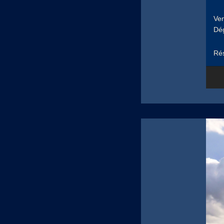
Ven
Dég
Rés