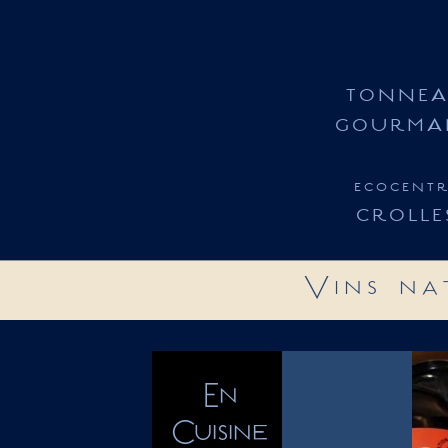
TONNE
GOURMA
ecocent
CROLLE
Vins na