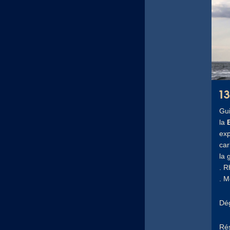
1
Gui
la
exp
car
la 
. R
. M
Dég
Rés