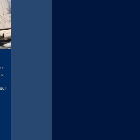
de
us
 sur